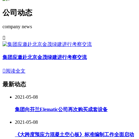
公司动态
company news

集团应邀赴北京金茂绿建进行考察交流

阅读全文
最新动态
2021-05-08
集团向芬兰Elematic公司再次购买成套设备
2021-05-08
《大跨度预应力混凝土空心板》标准编制工作全面启动