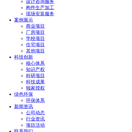
设计咨询服务
构件生产加工
现场安装服务
案例展示
商业项目
厂房项目
学校项目
住宅项目
其他项目
科技创新
核心体系
知识产权
科研项目
科技成果
独家授权
绿色环保
环保体系
新闻资讯
公司动态
行业资讯
项目活动
联系我们