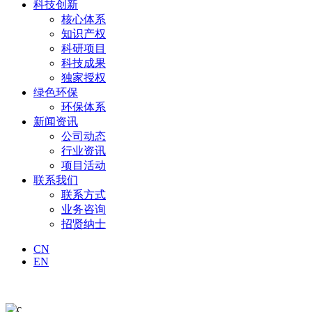
科技创新
核心体系
知识产权
科研项目
科技成果
独家授权
绿色环保
环保体系
新闻资讯
公司动态
行业资讯
项目活动
联系我们
联系方式
业务咨询
招贤纳士
CN
EN